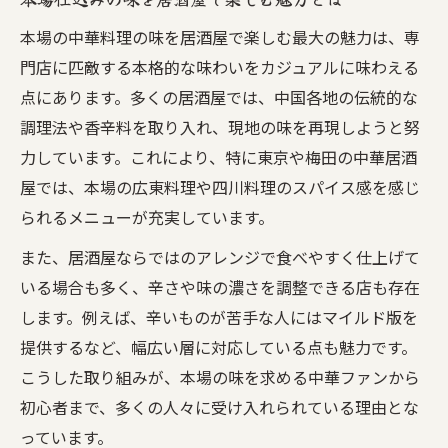
中華居酒屋で失敗しないオーダー方法を伝
本場の中華料理の味を居酒屋で楽しむ最大の魅力は、専
授
門店に匹敵する本格的な味わいをカジュアルに味わえる
居酒屋ならではの中華料理アレンジの魅力
点にあります。多くの居酒屋では、中国各地の伝統的な
とは
調理法や香辛料を取り入れ、現地の味を再現しようと努
力しています。これにより、特に東京や梅田の中華居酒
定番中華を居酒屋で美味しく味わう工夫を
屋では、本場の広東料理や四川料理のスパイス感を感じ
紹介
られるメニューが充実しています。
失敗しない居酒屋中華選びのポイントとは
居酒屋選びで中華料理を満喫するための注
また、居酒屋ならではのアレンジで食べやすく仕上げて
意点
いる場合も多く、辛さや味の濃さを調整できる店も存在
します。例えば、辛いものが苦手な人にはマイルド版を
口コミや雰囲気で選ぶ安心の中華居酒屋ガ
提供するなど、幅広い層に対応している点も魅力です。
イド
こうした取り組みが、本場の味を求める中華ファンから
居酒屋中華で後悔しない店選びの基準を解
初心者まで、多くの人々に受け入れられている理由とな
説
っています。
コスパ重視で選ぶ中華居酒屋の選択術とは