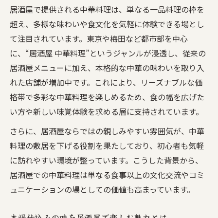
居酒屋で提供される中華料理は、単なる一品料理の枠を
居酒屋でおしゃれな中華料理体験を叶える
超え、多様な味わいや食文化を気軽に体験できる場とし
コツ
て注目されています。東京や梅田など都市部を中心
雰囲気重視で選ぶ中華居酒屋のポイントを
に、“居酒屋 中華料理”というジャンルが浸透し、従来の
解説
居酒屋メニューに加え、本格的な中華の味わいを取り入
居酒屋で中華料理を楽しむおしゃれな空間
れた店舗が増加中です。これにより、リーズナブルな価
作り
格帯で多彩な中華料理を楽しめるため、食の幅を広げた
おすすめの中華居酒屋で味と雰囲気を両立
い方や新しい味覚体験を求める層に支持されています。
女子会にも最適な中華居酒屋の選び方とは
さらに、居酒屋ならではの親しみやすい雰囲気が、中華
中華料理の定番を居酒屋スタイルで堪能するコ
料理の敷居を下げる役割を果たしており、初心者も気軽
ツ
に訪れやすい環境が整っています。こうした背景から、
居酒屋で楽しむ中華料理定番メニューの選
居酒屋での中華料理は単なる食事以上の文化交流やコミ
び方
ュニケーションの場としての価値も高まっています。
餃子や麻婆豆腐など定番中華を居酒屋流で
満喫
本場仕込みの味を居酒屋で楽しむ魅力とは