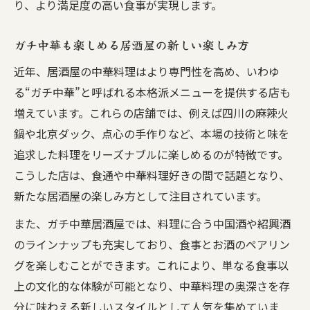
り、より満足度の高い食事が実現します。
コスパ抜群の居酒屋中華で満足度を高める
方法
ガチ中華も楽しめる居酒屋の新しい楽しみ方
コスパ重視で選ぶ中華居酒屋のメリットを
紹介
近年、居酒屋の中華料理はより専門性を高め、いわゆ
る“ガチ中華”と呼ばれる本格派メニューを提供する店も
居酒屋中華でお得に本場の味を楽しむ秘訣
増えています。これらの店舗では、例えば四川の麻辣火
リーズナブルに中華料理を満喫できる居酒
鍋や北京ダック、点心の手作りなど、本場の技術と味を
屋選び
追求した料理をリーズナブルに楽しめるのが特徴です。
満足感が高い居酒屋中華の注文ポイントま
こうした店は、食通や中華料理好きの間で話題となり、
とめ
新たな居酒屋の楽しみ方として注目されています。
また、ガチ中華居酒屋では、料理に合う中国酒や紹興酒
のラインナップも充実しており、食事とお酒のペアリン
グを楽しむことができます。これにより、単なる食事以
上の文化的な体験が可能となり、中華料理の奥深さを存
分に味わえる新しいスタイルとして人気を集めていま