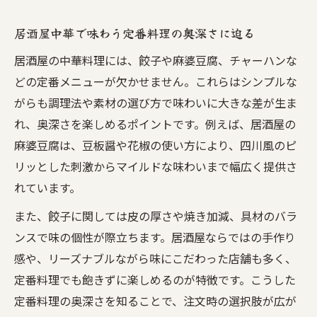
居酒屋で中華料理を楽しむための見極めポ
居酒屋中華で味わう定番料理の奥深さに迫る
イント
居酒屋の中華料理には、餃子や麻婆豆腐、チャーハンな
本場風メニューと居酒屋中華の違いを味わう
どの定番メニューが欠かせません。これらはシンプルな
居酒屋中華と本場中華の味わい方に違いは
がらも調理法や素材の選び方で味わいに大きな差が生ま
ある？
れ、奥深さを楽しめるポイントです。例えば、居酒屋の
本場風メニューと居酒屋ならではの中華料
麻婆豆腐は、豆板醤や花椒の使い方により、四川風のピ
理比較
リッとした刺激からマイルドな味わいまで幅広く提供さ
中華居酒屋で本場の味を再現した一品の魅
れています。
力
また、餃子に関しては皮の厚さや焼き加減、具材のバラ
居酒屋中華のアレンジと本場感の違いに注
ンスで味の個性が際立ちます。居酒屋ならではの手作り
目
感や、リーズナブルながら味にこだわった店舗も多く、
中華料理の8大料理を居酒屋スタイルで体験
定番料理でも飽きずに楽しめるのが特徴です。こうした
コスパ重視で選ぶ中華居酒屋の満足体験
定番料理の奥深さを知ることで、注文時の選択肢が広が