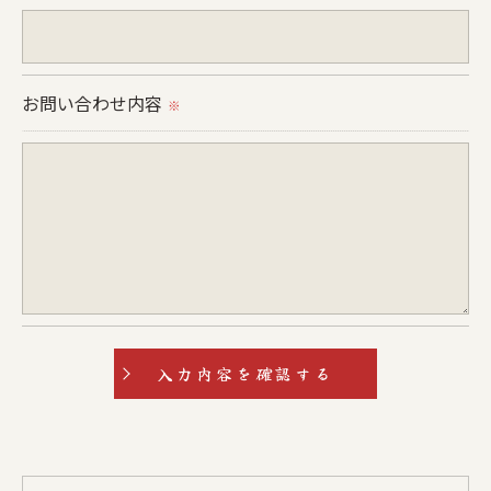
＜個人情報の安全管理＞
当社では、個人情報の漏洩等がなされないよう、適
切に安全管理対策を実施します。
お問い合わせ内容
※
＜個人情報を与えなかった場合に生じる結果＞
必要な情報を頂けない場合は、それに対応した当社
のサービスをご提供できない場合がございますので
予めご了承ください。
＜個人情報の開示･訂正・削除･利用停止の手続につ
いて＞
当社では、お客様の個人情報の開示･訂正･削除・利
用停止の手続を定めさせて頂いております。
ご本人である事を確認のうえ、対応させて頂きま
す。