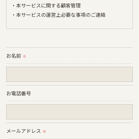
・本サービスに関する顧客管理
・本サービスの運営上必要な事項のご連絡
＜個人情報の提供について＞
当社ではお客様の同意を得た場合または法令に定め
られた場合を除き、
お名前
※
取得した個人情報を第三者に提供することはいたし
ません。
＜個人情報の委託について＞
お電話番号
当社では、利用目的の達成に必要な範囲において、
個人情報を外部に委託する場合があります。
これらの委託先に対しては個人情報保護契約等の措
置をとり、適切な監督を行います。
メールアドレス
※