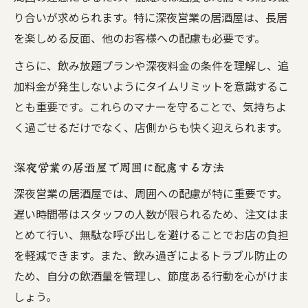
り合いが求められます。特に深夜営業の居酒屋は、長居
得
を楽しめる反面、他のお客様への配慮も必要です。
夜更けの居酒屋体験を安心して満喫する方法
さらに、飲み放題プランや深夜料金の条件を理解し、追
居酒屋深夜営業を安全に楽しむための対策
加料金が発生しないようにタイムリミットを意識するこ
深夜の居酒屋で安心して過ごすポイントま
とも重要です。これらのマナーを守ることで、気持ちよ
とめ
く過ごせるだけでなく、店側からも快く迎えられます。
居酒屋深夜利用時に気を付けたいトラブル
防止策
深夜営業の居酒屋で周囲に配慮する方法
居酒屋深夜タイムで安心して帰るための準
深夜営業の居酒屋では、周囲への配慮が特に重要です。
備
遅い時間帯はスタッフの人数が限られるため、注文はま
深夜営業の居酒屋で快適な体験をするコツ
とめて行い、無駄な呼び出しを避けることでお店の負担
を軽減できます。また、飲み過ぎによるトラブル防止の
ため、自分の飲酒量を管理し、節度ある行動を心がけま
しょう。