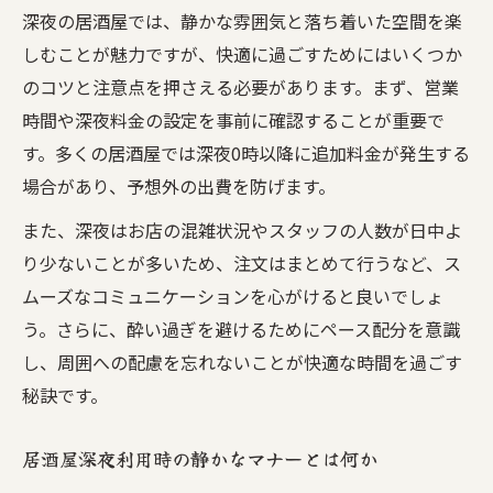
深夜の居酒屋が持つ昭和レトロな魅力に注
深夜の居酒屋では、静かな雰囲気と落ち着いた空間を楽
目
しむことが魅力ですが、快適に過ごすためにはいくつか
深夜営業の居酒屋で味わう非日常体験
のコツと注意点を押さえる必要があります。まず、営業
静かな夜に居酒屋でリラックスできる理由
時間や深夜料金の設定を事前に確認することが重要で
居酒屋深夜利用の暗黙ルールまとめ
す。多くの居酒屋では深夜0時以降に追加料金が発生する
場合があり、予想外の出費を防げます。
居酒屋深夜なら守りたい暗黙ルールとマナ
ー
また、深夜はお店の混雑状況やスタッフの人数が日中よ
居酒屋の深夜利用で知っておくべき習慣
り少ないことが多いため、注文はまとめて行うなど、ス
深夜の居酒屋で迷惑を避けるための心得
ムーズなコミュニケーションを心がけると良いでしょ
う。さらに、酔い過ぎを避けるためにペース配分を意識
居酒屋深夜タイムでのスマートな注文方法
し、周囲への配慮を忘れないことが快適な時間を過ごす
居酒屋深夜営業を安心して楽しむ暗黙の約
秘訣です。
束
深夜料金や営業時間の基本ポイントは
居酒屋深夜利用時の静かなマナーとは何か
居酒屋深夜営業の営業時間と料金の目安