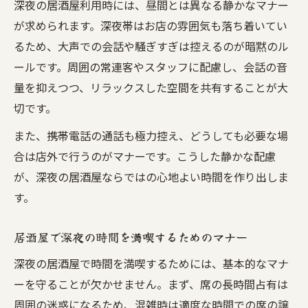
深夜の居酒屋利用時には、昼間とは異なる静かなマナー
居酒屋深夜料金は何時から発生するのか解
が求められます。深夜帯はお店の雰囲気も落ち着いてい
説
るため、大声での会話や騒ぎすぎは控えるのが暗黙のル
深夜の居酒屋利用で気を付けたい追加料金
ールです。周囲の常連客やスタッフに配慮し、会話の音
居酒屋深夜営業におけるラストオーダーの
量を抑えつつ、リラックスした空間を共有することが大
確認法
切です。
居酒屋深夜タイムでの料金トラブル回避の
また、携帯電話の通話も極力控え、どうしても必要な場
コツ
合は店外で行うのがマナーです。こうした静かな配慮
居酒屋で長居を快適に楽しむコツ
が、深夜の居酒屋ならではの心地よい時間を作り出しま
居酒屋深夜で長居する際の快適な過ごし方
す。
深夜の居酒屋で周囲に配慮した楽しみ方と
居酒屋で深夜の時間を満喫するためのマナー
は
居酒屋深夜利用で迷惑をかけないコツ集
深夜の居酒屋で時間を満喫するためには、基本的なマナ
深夜営業居酒屋でリラックスできる工夫
ーを守ることが欠かせません。まず、席の長時間占有は
周囲の迷惑になるため、混雑時は適度な時間での席の譲
居酒屋深夜タイムで快適に過ごすための心