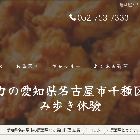
居酒屋と
052-753-7333
ス
お品書き
ギャラリー
よくある質問
力の愛知県名古屋市千種
み歩き体験
愛知県名古屋市の居酒屋なら馬肉料理 左馬
コラム
居酒屋とカクテ