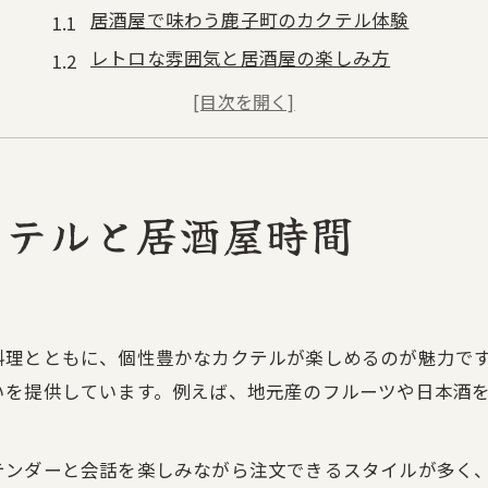
居酒屋で味わう鹿子町のカクテル体験
レトロな雰囲気と居酒屋の楽しみ方
カクテル好きに人気の居酒屋スポット
地元グルメが自慢の居酒屋巡り術
鹿子町で特別な居酒屋時間を満喫
カクテル好きが集う居酒屋の新提案
クテルと居酒屋時間
居酒屋で広がるカクテルの魅力再発見
カクテル好き必見の居酒屋活用法
新感覚カクテルが楽しめる居酒屋特集
料理とともに、個性豊かなカクテルが楽しめるのが魅力で
居酒屋選びで注目したいカクテルの種類
いを提供しています。例えば、地元産のフルーツや日本酒
カクテルと居酒屋料理の相性を楽しむ
レトロな雰囲気が魅力の居酒屋巡り術
テンダーと会話を楽しみながら注文できるスタイルが多く
居酒屋で感じるレトロな鹿子町の空気