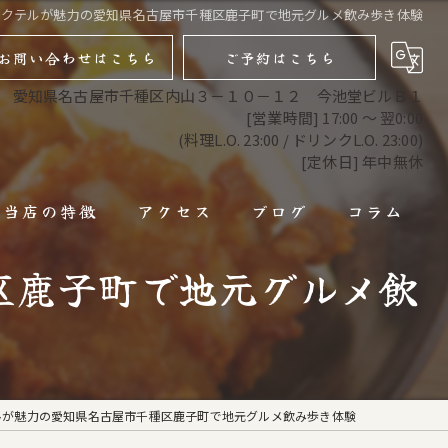
カクテルが魅力の愛知県名古屋市千種区鹿子町で地元グルメ飲み歩き体験
お問い合わせはこちら
ご予約はこちら
愛知県名古屋市千種区内山３－１０－１２ 今池堂ビルＢ１
[営業時間] 17:00 ～ 翌0:00
(料理L.O. 23:00 / ドリンクL.O. 23:00)
[定休日] 年中無休
当店の特徴
アクセス
ブログ
コラム
区鹿子町で地元グルメ飲
馬肉
馬刺し
焼肉
ルが魅力の愛知県名古屋市千種区鹿子町で地元グルメ飲み歩き体験
コース