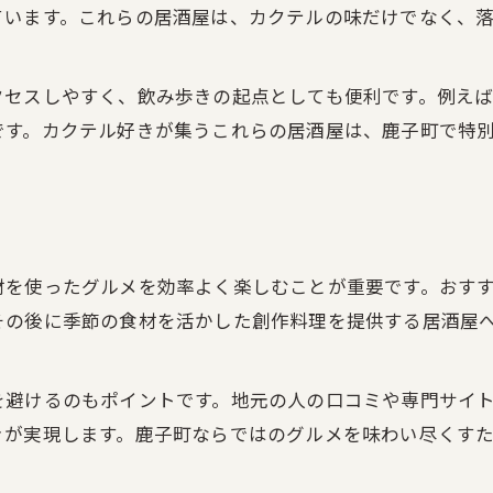
ています。これらの居酒屋は、カクテルの味だけでなく、
落ち着いた居酒屋で過ごす特別な夜
鹿子町の隠れ家的居酒屋を満喫する
クセスしやすく、飲み歩きの起点としても便利です。例え
カクテルが輝く居酒屋の選び方
です。カクテル好きが集うこれらの居酒屋は、鹿子町で特
地元グルメと居酒屋文化の深堀り体験
居酒屋で味わう鹿子町の地元料理
カクテルと相性抜群の居酒屋グルメ探し
居酒屋文化を知る鹿子町の楽しみ方
材を使ったグルメを効率よく楽しむことが重要です。おす
地域密着の居酒屋体験でグルメ満喫
その後に季節の食材を活かした創作料理を提供する居酒屋
地元グルメが豊富な居酒屋の魅力
を避けるのもポイントです。地元の人の口コミや専門サイ
きが実現します。鹿子町ならではのグルメを味わい尽くす