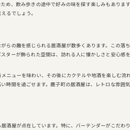
なため、飲み歩きの途中で好みの味を探す楽しみもありま
昔懐かしい雰囲気の居酒屋を探訪する
言えるでしょう。
レトロ空間で味わうカクテルの奥深さ
居酒屋巡りで発見する隠れ家スポット
レトロ好きにおすすめの居酒屋体験
ながらの趣を感じられる居酒屋が数多くあります。この落
個性派カクテルを味わいたいならこの場所
ポスターが飾られた空間は、訪れる人に懐かしさと安心感
居酒屋で楽しむ個性派カクテルの魅力
鹿子町の居酒屋でしか味わえない一杯
番メニューを味わい、その後にカクテルや地酒を楽しむ流
オリジナルカクテルが自慢の居酒屋
高い時間を過ごせます。鹿子町の居酒屋は、レトロな雰囲
カクテル好きにうれしい居酒屋の選び方
地元居酒屋で出会う新感覚カクテル
隠れ家的居酒屋で過ごす至福の夜
居酒屋で叶う静かな大人の夜時間
る居酒屋が点在しています。特に、バーテンダーがこだわ
隠れ家居酒屋で味わうカクテルの贅沢