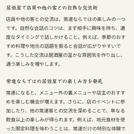
次回の居酒屋選びに役立つ豆知識を紹介
居酒屋で店員や他の客との自然な交流術
居酒屋の雰囲気を楽しむためのコツ
店員や他の客との交流は、常連ならではの楽しみの一つ
居酒屋の雰囲気に馴染むためのポイント
です。自然な会話のコツは、まず相手に興味を持ち、適
居酒屋で自然と会話が生まれるコツとは
度なタイミングで話しかけること。例えば、季節のおす
すめ料理や地元の話題を振ると会話が広がりやすいで
居酒屋の空間を満喫する過ごし方を提案
す。こうした交流は居酒屋の温かな雰囲気を作り出し、
居酒屋で友人や店員と打ち解ける方法
通う楽しみを増やします。
居酒屋初心者でも安心の雰囲気作り術
心地よい居酒屋体験のための第一歩
常連ならではの居酒屋での楽しみ方を発見
愛知県名古屋市で常連になる楽しみ方
常連になると、メニュー外の裏メニューや店主のおすす
居酒屋で地域ならではの味を楽しむ秘訣
めを楽しむ機会が増えます。さらに、店のイベントに参
居酒屋常連が体験する地元交流の魅力
加したり、他の常連客との交流を深めることで、単なる
居酒屋のおすすめの通い方と楽しみ方
飲食以上の楽しみが得られます。例えば、地元食材を使
常連として愛されるための居酒屋活用法
った限定料理を味わうことは、常連だけの特別な体験で