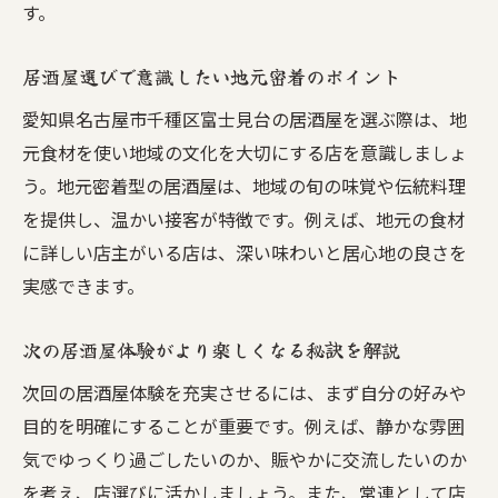
す。
居酒屋で自分の居場所を見つける方法
地元居酒屋ならではの特別な時間を体感
居酒屋選びで意識したい地元密着のポイント
仕事帰りに通いたい居酒屋の魅力発見
愛知県名古屋市千種区富士見台の居酒屋を選ぶ際は、地
居酒屋で仕事帰りの癒しを感じる瞬間
元食材を使い地域の文化を大切にする店を意識しましょ
居酒屋のコスパと満足感を両立させる方法
う。地元密着型の居酒屋は、地域の旬の味覚や伝統料理
居酒屋で一人飲みも楽しめるポイント
を提供し、温かい接客が特徴です。例えば、地元の食材
居酒屋常連が勧める帰宅前のおすすめ習慣
に詳しい店主がいる店は、深い味わいと居心地の良さを
居酒屋のくつろぎ空間でリフレッシュしよ
実感できます。
う
次の居酒屋体験がより楽しくなる秘訣を解説
毎日の仕事終わりに寄り道したくなる理由
初めてでも安心できる居酒屋選びの極意
次回の居酒屋体験を充実させるには、まず自分の好みや
目的を明確にすることが重要です。例えば、静かな雰囲
居酒屋初心者が安心して選べるポイント
気でゆっくり過ごしたいのか、賑やかに交流したいのか
居酒屋で失敗しないための下調べのコツ
を考え、店選びに活かしましょう。また、常連として店