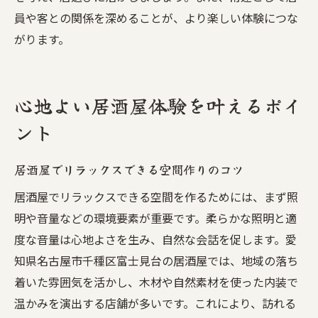
居酒屋の口コミや評判を活かす選び方
員や客との関係を深めることが、より楽しい体験につな
居酒屋選びで重視したい雰囲気と対応力
がります。
居酒屋で初来店でも緊張しない工夫
次に行きたい居酒屋を見つける方法
地元密着型居酒屋で感じる特別なひととき
心地よい居酒屋体験を叶えるポイ
居酒屋で味わう地元ならではの温もり
ント
居酒屋常連が語る特別なひとときの魅力
居酒屋でリラックスできる空間作りのコツ
居酒屋で地域交流を深める楽しさとは
居酒屋で出会う新しい発見や人との繋がり
居酒屋でリラックスできる空間を作るためには、まず照
明や音量などの環境要素が重要です。柔らかな照明と適
居酒屋の特別感を満喫するための工夫
度な音量は心地よさを生み、自然な会話を促します。愛
地元居酒屋が日常を豊かにする理由
知県名古屋市千種区富士見台の居酒屋では、地域の落ち
着いた雰囲気を活かし、木材や自然素材を使った内装で
温かみを演出する店舗が多いです。これにより、訪れる