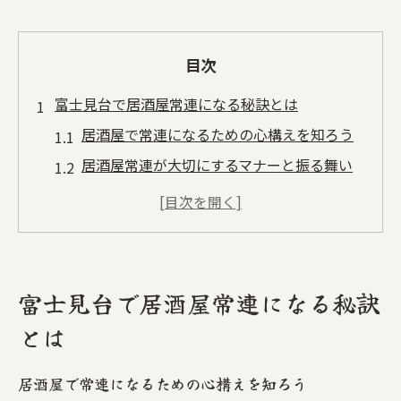
目次
富士見台で居酒屋常連になる秘訣とは
居酒屋で常連になるための心構えを知ろう
居酒屋常連が大切にするマナーと振る舞い
方
居酒屋で店員や他の客との自然な交流術
常連ならではの居酒屋での楽しみ方を発見
居酒屋選びで意識したい地元密着のポイン
富士見台で居酒屋常連になる秘訣
ト
とは
次の居酒屋体験がより楽しくなる秘訣を解
説
居酒屋で常連になるための心構えを知ろう
心地よい居酒屋体験を叶えるポイント