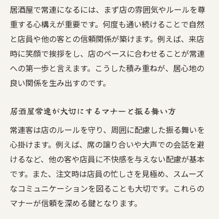
居酒屋で常連になるには、まず店の雰囲気やルールを尊
居酒屋でリラックスできる空間作りのコツ
重する心構えが重要です。何度も通い続けることで自然
心地よい居酒屋体験に欠かせない行動とは
と店員や他の客との信頼関係が築けます。例えば、来店
居酒屋の雰囲気を楽しむための工夫を紹介
時に笑顔で挨拶をし、店のペースに合わせることが常連
居酒屋で常連客が大切にする会話術
への第一歩と言えます。こうした積み重ねが、居心地の
居酒屋で自分らしく過ごすための心得
良い関係を生み出すのです。
次に訪れる居酒屋で活かせる実践ポイント
居酒屋常連が大切にするマナーと振る舞い方
常連が集う富士見台の居酒屋事情
常連客は店のルールを守り、周囲に配慮した振る舞いを
居酒屋常連が集まる理由とその魅力を探る
心掛けます。例えば、席の譲り合いや大声での会話を避
居酒屋で人気の席やカウンターのおすすめ
けるなど、他の客や店員に不快感を与えない配慮が基本
口コミで話題の居酒屋の雰囲気を体感しよ
です。また、注文時は店員の忙しさを見極め、スムーズ
う
なコミュニケーションを図ることも大切です。これらの
居酒屋で感じる地域コミュニティの温かさ
マナーが信頼を深める鍵となります。
常連が語る居酒屋の隠れた楽しみ方