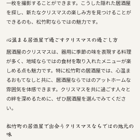
一枚を撮影することができます。こうした隠れた居酒屋
し方
を探し、新たなクリスマスの楽しみ方を見つけることが
クリスマスにぴったりな松竹町の居酒屋選
できるのも、松竹町ならではの魅力です。
び
松竹町で見つける居酒屋の隠れたクリスマスの
心温まる居酒屋で過ごすクリスマスの過ごし方
楽しみ
居酒屋のクリスマスは、器用に季節の味を表現する料理
松竹町の居酒屋で発見するクリスマスのサ
が多く、地域ならではの食材を取り入れたメニューが楽
プライズ
しめる点も魅力です。特に松竹町の居酒屋では、心温ま
居酒屋で味わう松竹町のクリスマスの特別
るおもてなしと共に、居酒屋ならではのアットホームな
な一皿
雰囲気を体感できます。クリスマスを共に過ごす人々と
隠れ家的な松竹町の居酒屋でクリスマスを
の絆を深めるために、ぜひ居酒屋を選んでみてくださ
楽しむ
い。
クリスマスシーズンの松竹町居酒屋の魅力
を探る
松竹町の居酒屋で出会うクリスマスならではの地元の
味
松竹町の居酒屋で過ごす秘密のクリスマス