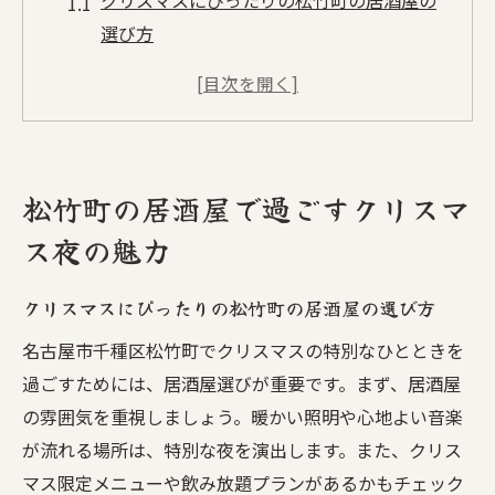
選び方
松竹町の居酒屋で味わう特別なクリスマス
メニュー
居酒屋でのクリスマスをさらに楽しむため
のポイント
松竹町の居酒屋で過ごすクリスマ
松竹町で見つける隠れた居酒屋のクリスマ
ス夜の魅力
スデコレーション
心温まる居酒屋で過ごすクリスマスの過ご
クリスマスにぴったりの松竹町の居酒屋の選び方
し方
名古屋市千種区松竹町でクリスマスの特別なひとときを
松竹町の居酒屋で出会うクリスマスならで
過ごすためには、居酒屋選びが重要です。まず、居酒屋
はの地元の味
の雰囲気を重視しましょう。暖かい照明や心地よい音楽
煌めく松竹町で見つける居酒屋の温かさ
が流れる場所は、特別な夜を演出します。また、クリス
松竹町のイルミネーションと居酒屋の魅力
マス限定メニューや飲み放題プランがあるかもチェック
的なコラボレーション