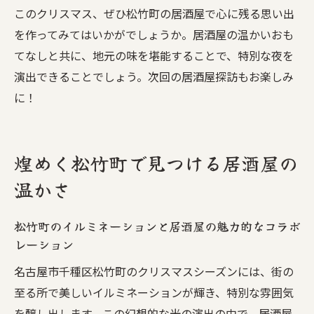
ナイト
このクリスマス、ぜひ松竹町の居酒屋で心に残る思い出
を作ってみてはいかがでしょうか。居酒屋の温かいおも
居酒屋でしか味わえない松竹町のクリスマ
てなしと共に、地元の味を堪能することで、特別な夜を
ス
演出できることでしょう。次回の居酒屋探訪もお楽しみ
居酒屋で過ごす松竹町のクリスマスナイトの魅
に！
力とは
松竹町の居酒屋で過ごすクリスマスナイト
の楽しみ方
煌めく松竹町で見つける居酒屋の
居酒屋でのクリスマスナイトをさらに特別
温かさ
にするアイデア
松竹町の居酒屋で過ごすクリスマスナイト
松竹町のイルミネーションと居酒屋の魅力的なコラボ
の魅力を探る
レーション
クリスマスナイトに訪れたい松竹町の居酒
名古屋市千種区松竹町のクリスマスシーズンには、街の
屋
至る所で美しいイルミネーションが輝き、特別な雰囲気
居酒屋で味わう松竹町のクリスマスナイト
を醸し出します。この幻想的な光の演出の中で、居酒屋