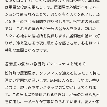
の魅力
は重要な役割を果たします。居酒屋の外観がイルミネー
松竹町の居酒屋で楽しむクリスマスナイト
ションで彩られることで、通りを歩く人々を魅了し、ふ
の過ごし方
と足を止めさせる瞬間を作り出します。松竹町の居酒屋
松竹町の居酒屋が提供するクリスマスの特別な
では、これらの煌めきが一層の温かみを添え、訪れた
夜
人々に心地よい居場所を提供します。居酒屋の温かい灯
松竹町の居酒屋で過ごす特別なクリスマス
りが、冷え込む冬の夜に暖かさを感じさせ、心をほぐす
の夜
特別な空間となるのです。
居酒屋で味わう松竹町のクリスマス限定メ
居酒屋の温かい雰囲気でクリスマスを迎える
ニュー
松竹町の居酒屋は、クリスマスを迎えるにあたって特に
松竹町の居酒屋でのクリスマスの特別な体
温かい雰囲気が漂います。店内に入ると、心地よい香り
験
と共に、親しみやすいスタッフの笑顔が迎えてくれま
特別なクリスマスを迎える松竹町の居酒屋
す。この居酒屋で提供される料理は、地元の新鮮な食材
の魅力
を使用し、一品一品が丁寧に作られています。友人や家
居酒屋で過ごす松竹町のクリスマスの特別