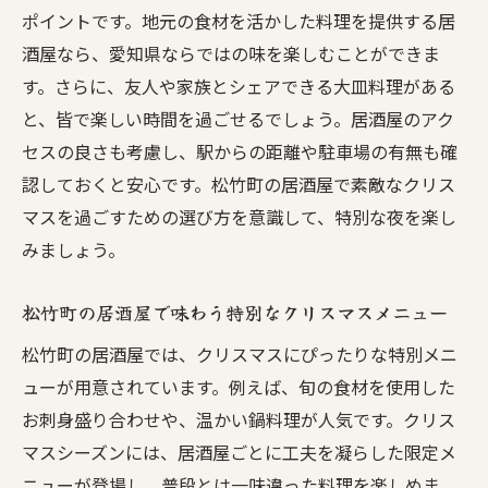
ポイントです。地元の食材を活かした料理を提供する居
居酒屋の温かい雰囲気でクリスマスを迎え
酒屋なら、愛知県ならではの味を楽しむことができま
る
す。さらに、友人や家族とシェアできる大皿料理がある
松竹町の居酒屋で心に残るクリスマスのひ
と、皆で楽しい時間を過ごせるでしょう。居酒屋のアク
ととき
セスの良さも考慮し、駅からの距離や駐車場の有無も確
クリスマスシーズンに訪れたい松竹町の居
認しておくと安心です。松竹町の居酒屋で素敵なクリス
酒屋
マスを過ごすための選び方を意識して、特別な夜を楽し
居酒屋で感じる松竹町のクリスマスの魔法
みましょう。
温かさを感じる松竹町の居酒屋の魅力
松竹町の居酒屋で味わう特別なクリスマスメニュー
クリスマスに彩る松竹町の居酒屋でのひととき
松竹町の居酒屋では、クリスマスにぴったりな特別メニ
松竹町の居酒屋で過ごすクリスマスの夜景
ューが用意されています。例えば、旬の食材を使用した
居酒屋で楽しむ松竹町のクリスマスイベン
お刺身盛り合わせや、温かい鍋料理が人気です。クリス
ト
マスシーズンには、居酒屋ごとに工夫を凝らした限定メ
クリスマス限定の松竹町居酒屋メニューの
ニューが登場し、普段とは一味違った料理を楽しめま