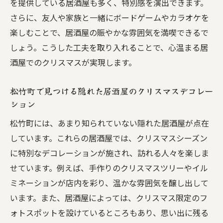
を提供している居酒屋も多く、特別感を演出できます。
クリスマスの夜、松竹町の居酒屋で友人と
さらに、友人や家族と一緒にボードゲームやカラオケを
過ごす
楽しむことで、居酒屋の賑やかな雰囲気を満喫できるで
特別なクリスマスを迎える松竹町の居酒屋
しょう。こうした工夫を取り入れることで、心温まる居
の魅力
酒屋でのクリスマスが実現します。
居酒屋で演出する松竹町のクリスマスの過
ごし方
松竹町で見つける隠れた居酒屋のクリスマスデコレー
地元に愛される居酒屋でクリスマスを楽しむ方
ション
法
松竹町には、あまり知られていない隠れた居酒屋が点在
松竹町の地元に愛される居酒屋の秘密
しています。これらの居酒屋では、クリスマスシーズン
居酒屋で感じる松竹町のクリスマスの魅力
に特別なデコレーションが施され、訪れる人々を楽しま
地元の人々が選ぶ松竹町の居酒屋の魅力
せています。例えば、手作りのクリスマスツリーやイル
ミネーションが店内を彩り、温かな雰囲気を醸し出して
松竹町の居酒屋で味わう地元のクリスマス
います。また、居酒屋によっては、クリスマス限定のフ
料理
ォトスポットを設けているところもあり、思い出に残る
居酒屋で楽しむ松竹町のクリスマスの過ご