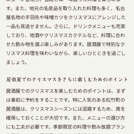
魅力
す。また、地元の名産品を取り入れた料理も多く、名古
松竹町の居酒屋で味わうクリスマスの特別
屋名物の手羽先や味噌カツをクリスマスにアレンジした
料理
一品も見逃せません。さらに、ドリンクメニューも充実
居酒屋で過ごす松竹町のクリスマスの魅力
しており、地酒やクリスマスカクテルなど、料理に合わ
を探る
せた飲み物を選ぶ楽しみがあります。居酒屋で特別なク
クリスマスシーズンの松竹町の居酒屋の楽
リスマス料理を味わいながら、楽しいひとときを過ごし
しみ方
ましょう。
松竹町の居酒屋で特別なクリスマスを演出
居酒屋でのクリスマスをさらに楽しむためのポイント
松竹町の居酒屋でのクリスマスデートの魅
力
居酒屋でのクリスマスを楽しむためのポイントは、まず
居酒屋でのクリスマスパーティーを楽しむ
は事前に予約をすることです。特に人気のある松竹町の
方法
居酒屋は、クリスマスシーズンには混雑するため、席を
確保しておくことが大切です。また、メニューの選び方
松竹町居酒屋でのクリスマスのサプライズ
にも工夫が必要です。季節限定の料理や飲み放題プラン
アイデア