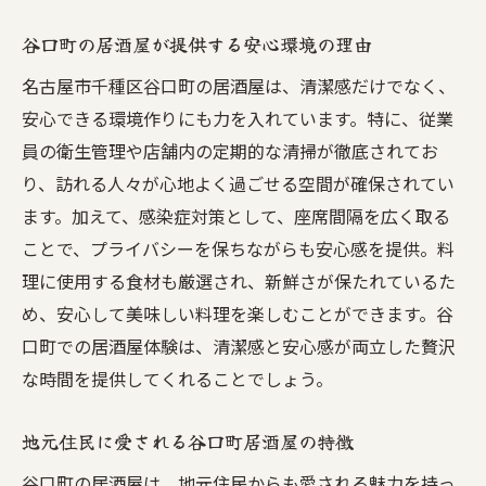
心地よい空間を提供する谷口町の居酒屋の魅力
谷口町の居酒屋が提供する安心環境の理由
谷口町の居酒屋で感じる心地よい空間
名古屋市千種区谷口町の居酒屋は、清潔感だけでなく、
居心地の良さを追求した谷口町居酒屋の秘
安心できる環境作りにも力を入れています。特に、従業
密
員の衛生管理や店舗内の定期的な清掃が徹底されてお
谷口町居酒屋が提供するリラックススペー
り、訪れる人々が心地よく過ごせる空間が確保されてい
ス
ます。加えて、感染症対策として、座席間隔を広く取る
心地よい空間を演出する谷口町の居酒屋
ことで、プライバシーを保ちながらも安心感を提供。料
谷口町の居酒屋で心からくつろげる理由
理に使用する食材も厳選され、新鮮さが保たれているた
谷口町の居酒屋で感じる心地よさの魅力
め、安心して美味しい料理を楽しむことができます。谷
口町での居酒屋体験は、清潔感と安心感が両立した贅沢
な時間を提供してくれることでしょう。
地元住民に愛される谷口町居酒屋の特徴
谷口町の居酒屋は、地元住民からも愛される魅力を持っ