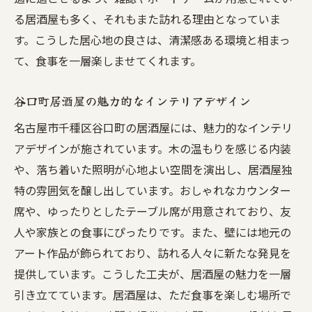
清潔な居酒屋で味わう名古屋の伝統料理
る居酒屋も多く、それもまた訪れる理由となっていま
名古屋の居酒屋で清潔さを実感する瞬間
す。こうした居心地の良さは、清潔感ある環境と相まっ
名古屋の味覚を堪能できる清潔居酒屋の魅
て、食事を一層楽しませてくれます。
力
名古屋市内で清潔感に優れた居酒屋の紹介
谷口町居酒屋の魅力的なインテリアデザイン
谷口町の魅力居酒屋で過ごす特別な時間
名古屋市千種区谷口町の居酒屋には、魅力的なインテリ
谷口町で過ごす特別な夜の居酒屋選び
アデザインが施されています。木の温もりを感じる内装
谷口町居酒屋で楽しむ心地よいひととき
や、落ち着いた照明が心地よい空間を演出し、居酒屋独
特の雰囲気を醸し出しています。おしゃれなカウンター
谷口町の居酒屋で感じる地元の魅力
席や、ゆったりとしたテーブル席が用意されており、友
特別な時間を演出する谷口町の居酒屋
人や家族との食事にぴったりです。また、壁には地元の
谷口町の居酒屋で特別な思い出を作る
アート作品が飾られており、訪れる人々に新たな発見を
谷口町の魅力を体感できる居酒屋の特徴
提供しています。こうした工夫が、居酒屋の魅力を一層
清潔な居酒屋がもたらす安心感とその理由
引き立てています。居酒屋は、ただ食事を楽しむ場所で
清潔な居酒屋が提供する安心の理由