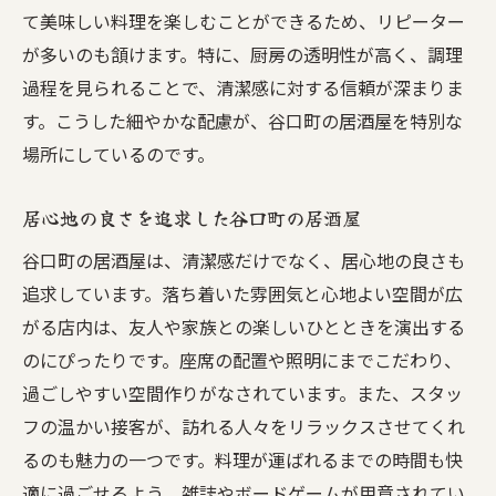
て美味しい料理を楽しむことができるため、リピーター
居酒屋選びの秘訣清潔感を重視する理由
が多いのも頷けます。特に、厨房の透明性が高く、調理
清潔感が重要な理由：居酒屋選びのポイン
過程を見られることで、清潔感に対する信頼が深まりま
ト
す。こうした細やかな配慮が、谷口町の居酒屋を特別な
居酒屋の清潔感がもたらす安心感
場所にしているのです。
清潔な居酒屋選びで注意すべきポイント
名古屋市で清潔感を重視する居酒屋の探し
居心地の良さを追求した谷口町の居酒屋
方
谷口町の居酒屋は、清潔感だけでなく、居心地の良さも
居酒屋の清潔感が料理の美味しさに与える
追求しています。落ち着いた雰囲気と心地よい空間が広
影響
がる店内は、友人や家族との楽しいひとときを演出する
清潔な居酒屋での特別体験を楽しむ
のにぴったりです。座席の配置や照明にまでこだわり、
清潔さが自慢の居酒屋で名古屋の美味を堪能
過ごしやすい空間作りがなされています。また、スタッ
フの温かい接客が、訪れる人々をリラックスさせてくれ
名古屋の味を楽しむ清潔な居酒屋の選び方
るのも魅力の一つです。料理が運ばれるまでの時間も快
安心して名古屋の美味を味わえる居酒屋
適に過ごせるよう、雑誌やボードゲームが用意されてい