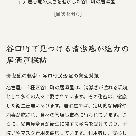
居心地の良さを追求した谷口町の居酒屋
谷口町居酒屋の魅力的なインテリアデザイ
ン
谷口町で訪れるべき清潔な居酒屋リスト
谷口町の居酒屋が提供する安心環境の理由
谷口町で見つける清潔感が魅力の
地元住民に愛される谷口町居酒屋の特徴
居酒屋探訪
名古屋市千種区の隠れ家居酒屋で心地よいひと
ときを
清潔感の秘密：谷口町居酒屋の衛生対策
隠れ家居酒屋の選び方：千種区編
名古屋市千種区谷口町の居酒屋は、清潔感が溢れる環境
名古屋市千種区で体感する特別な隠れ家
として多くの人々に愛されています。その秘密は、徹底
心地よい隠れ家居酒屋の魅力を探る
した衛生管理にあります。居酒屋では、定期的な掃除や
隠れ家居酒屋で過ごすリラックスタイム
消毒が施され、食材の管理も厳格に行われています。さ
千種区で見つけた隠れ家居酒屋のおすすめ
らに、従業員全員が衛生に関する教育を受けており、手
洗いやマスク着用を徹底しています。利用者は、安心し
隠れ家居酒屋の清潔感にこだわる理由