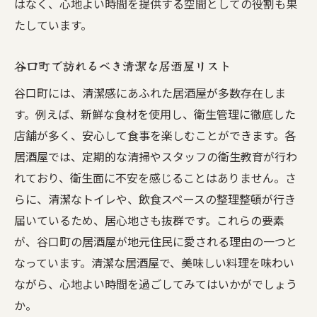
はなく、心地よい時間を提供する空間としての役割も果
居酒屋の清潔感が生み出す信頼感
たしています。
安心できる居酒屋選びのポイント
谷口町で訪れるべき清潔な居酒屋リスト
名古屋市で清潔さが際立つ居酒屋の特徴
谷口町には、清潔感にあふれた居酒屋が多数存在しま
清潔感が居酒屋の価値を高める理由
す。例えば、新鮮な食材を使用し、衛生管理に徹底した
清潔な居酒屋で心からリラックスする方法
店舗が多く、安心して食事を楽しむことができます。各
名古屋市千種区で訪れたい清潔感抜群の居酒屋
居酒屋では、定期的な清掃やスタッフの衛生教育が行わ
清潔感が自慢の千種区居酒屋リスト
れており、衛生面に不安を感じることはありません。さ
名古屋市千種区で清潔さを体感できる居酒
らに、清潔なトイレや、飲食スペースの整理整頓が行き
屋
届いているため、居心地さも抜群です。これらの要素
千種区で見つける清潔な居酒屋の魅力
が、谷口町の居酒屋が地元住民に愛される理由の一つと
名古屋市千種区で選ぶべき清潔居酒屋
なっています。清潔な居酒屋で、美味しい料理を味わい
清潔感を重視した千種区の居酒屋選び
ながら、心地よい時間を過ごしてみてはいかがでしょう
か。
千種区の清潔居酒屋で楽しむ安心の時間