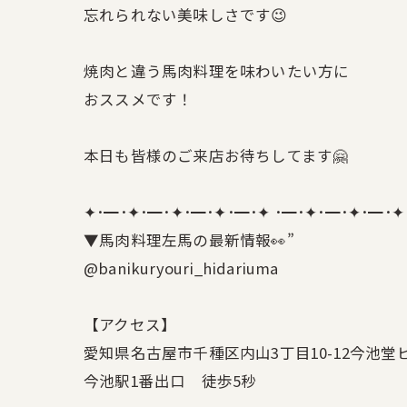
忘れられない美味しさです😉
焼肉と違う馬肉料理を味わいたい方に
おススメです！
本日も皆様のご来店お待ちしてます🤗
✦･━･✦･━･✦･━･✦･━･✦ ･━･✦･━･✦･━･✦
▼馬肉料理左馬の最新情報👀”
@banikuryouri_hidariuma
【アクセス】
愛知県名古屋市千種区内山3丁目10-12今池堂ビ
今池駅1番出口 徒歩5秒