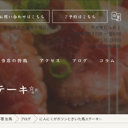
お問い合わせはこちら
ご予約はこちら
愛知県名古屋市千種区内山３－１０－１２ 今池堂ビルＢ１
[営業時間] 17:00 ～ 翌0:00
(料理L.O. 23:00 / ドリンクL.O. 23:00)
[定休日] 年中無休
当店の特徴
アクセス
ブログ
コラム
馬肉
テーキ✨
馬刺し
焼肉
理 左馬
ブログ
にんにくがガツンときいた馬ステーキ✨
コース