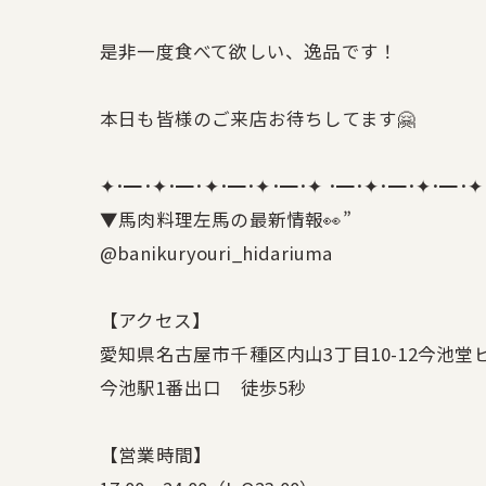
是非一度食べて欲しい、逸品です！
本日も皆様のご来店お待ちしてます🤗
✦･━･✦･━･✦･━･✦･━･✦ ･━･✦･━･✦･━･✦
▼馬肉料理左馬の最新情報👀”
@banikuryouri_hidariuma
【アクセス】
愛知県名古屋市千種区内山3丁目10-12今池堂ビ
今池駅1番出口 徒歩5秒
【営業時間】