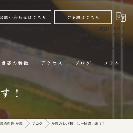
お問い合わせはこちら
ご予約はこちら
愛知県名古屋市千種区内山３－１０－１２ 今池堂ビルＢ１
[営業時間] 17:00 ～ 翌0:00
(料理L.O. 23:00 / ドリンクL.O. 23:00)
[定休日] 年中無休
当店の特徴
アクセス
ブログ
コラム
馬肉
す！
馬刺し
焼肉
馬肉料理 左馬
ブログ
左馬のレバ刺しは一味違います！
コース