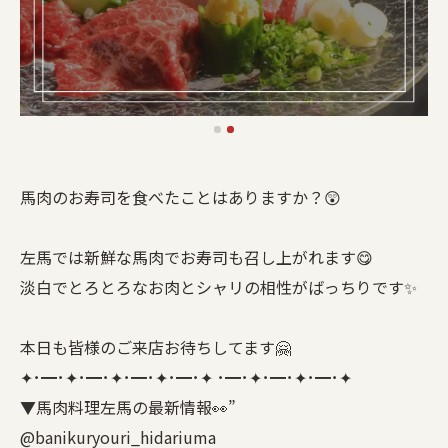
馬肉のお寿司を食べたことはありますか？😲
左馬では新鮮な馬肉でお寿司も召し上がれます😋
淡白でとろとろなお肉とシャリの相性がばっちりです✨
本日も皆様のご来店お待ちしてます🤗
✦･━･✦･━･✦･━･✦･━･✦ ･━･✦･━･✦･━･✦
▼馬肉料理左馬の最新情報👀”
@banikuryouri_hidariuma