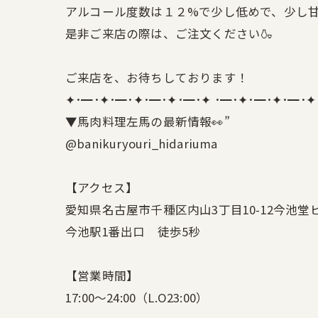
アルコール度数は１２%で少し低めで、少し
是非ご来店の際は、ご注文ください🍶
ご来店を、お待ちしております！
✦･━･✦･━･✦･━･✦･━･✦ ･━･✦･━･✦･━･✦
▼馬肉料理左馬の最新情報👀”
@banikuryouri_hidariuma
【アクセス】
愛知県名古屋市千種区内山3丁目10-12今池堂ビ
今池駅1番出口 徒歩5秒
【営業時間】
17:00〜24:00（L.O23:00）