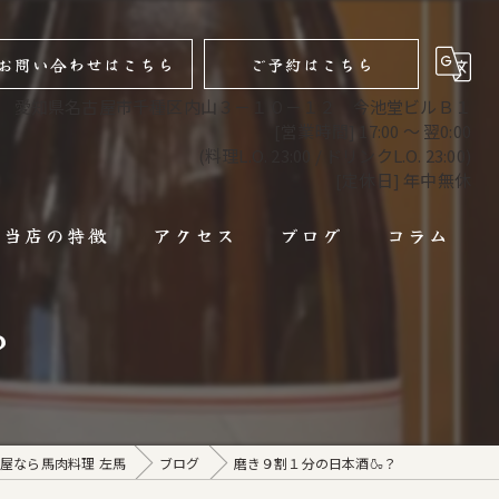
お問い合わせはこちら
ご予約はこちら
愛知県名古屋市千種区内山３－１０－１２ 今池堂ビルＢ１
[営業時間] 17:00 ～ 翌0:00
(料理L.O. 23:00 / ドリンクL.O. 23:00)
[定休日] 年中無休
当店の特徴
アクセス
ブログ
コラム
馬肉
？
馬刺し
焼肉
屋なら馬肉料理 左馬
ブログ
磨き９割１分の日本酒🍶？
コース