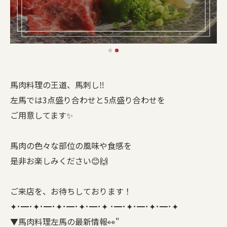
馬肉料理の王道、馬刺し‼︎
左馬では3点盛り合わせと5点盛り合わせを
ご用意してます✨
馬肉の色々な部位の風味や食感を
是非お楽しみください😊🙌
ご来店を、お待ちしております！
✦･━･✦･━･✦･━･✦･━･✦ ･━･✦･━･✦･━･✦
▼馬肉料理左馬の最新情報👀"